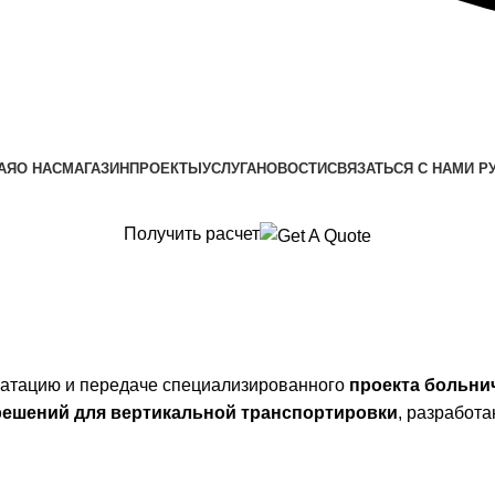
АЯ
О НАС
МАГАЗИН
ПРОЕКТЫ
УСЛУГА
НОВОСТИ
СВЯЗАТЬСЯ С НАМИ
Р
Получить расчет
истему медицинских лифтов для больницы
луатацию и передаче специализированного
проекта больни
решений для вертикальной транспортировки
, разработ