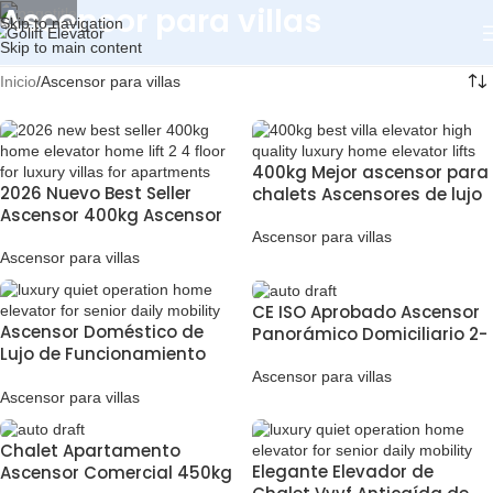
Ascensor para villas
Skip to navigation
Skip to main content
Inicio
Ascensor para villas
400kg Mejor ascensor para
2026 Nuevo Best Seller
chalets Ascensores de lujo
Ascensor 400kg Ascensor
para viviendas de alta
2-4 pisos para chalets de
calidad
Ascensor para villas
lujo para apartamentos
Ascensor para villas
CE ISO Aprobado Ascensor
Ascensor Doméstico de
Panorámico Domiciliario 2-
Lujo de Funcionamiento
5 Pisos 0.4m/S 5 Personas
Silencioso para la
Ascensor de Pasajeros sin
Ascensor para villas
Movilidad Diaria de las
Ascensor para villas
hueco Ascensor
Personas Mayores
Domiciliario
Chalet Apartamento
Elegante Elevador de
Ascensor Comercial 450kg