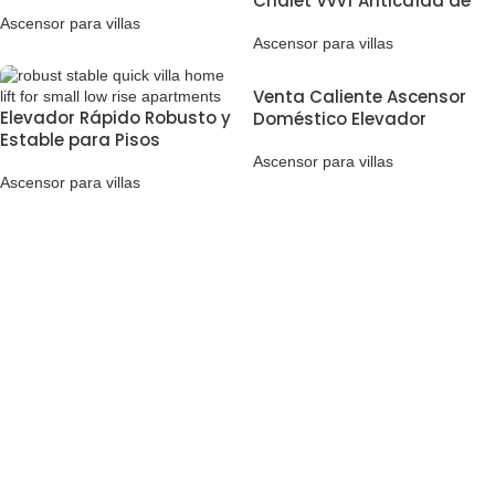
Chalet Vvvf Anticaída de
Ascensor Eléctrico Casa
Bajo Ruido para Uso en
Residencial
Ascensor para villas
Mansiones
Ascensor para villas
Venta Caliente Ascensor
Elevador Rápido Robusto y
Doméstico Elevador
Estable para Pisos
Doméstico 2-5 Personas 2
Pequeños de poca Altura
Plantas 3 Plantas Ascensor
Ascensor para villas
Pequeño para Uso
Ascensor para villas
Doméstico Moderno